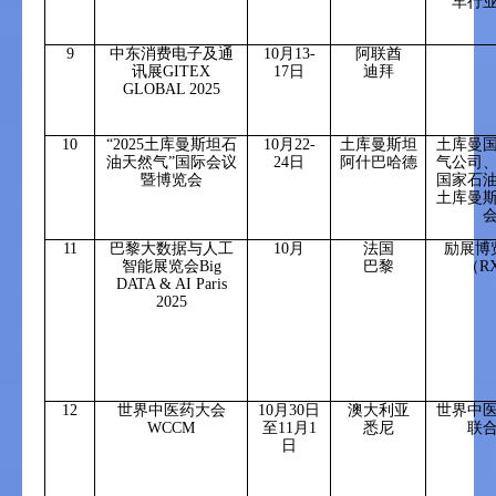
车行
9
中东消费电子及通
10
月
13-
阿联酋
讯展
GITEX
17
日
迪拜
GLOBAL 2025
10
“
2025
土库曼斯坦石
10
月
22-
土库曼斯坦
土库曼
油天然气”国际会议
24
日
阿什巴哈德
气公司
暨博览会
国家石
土库曼
11
巴黎大数据与人工
10
月
法国
励展博
智能展览会
Big
巴黎
（
R
DATA & AI Paris
2025
12
世界中医药大会
10
月
30
日
澳大利亚
世界中
WCCM
至
11
月
1
悉尼
联
日