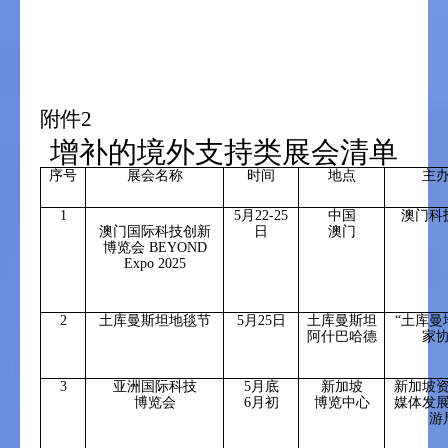
附件
2
增补的境外支持类展会清单
序号
展会名称
时间
地点
主
1
5
月
22-25
中国
澳门科
澳门国际科技创新
日
澳门
博览会
BEYOND
Expo 2025
2
土库曼斯坦地毯节
5
月
25
日
土库曼斯坦
“土库曼
阿什巴哈德
家
3
亚洲国际科技
5
月底
新加坡
新加坡
博览会
6
月初
博览中心
媒体发
游