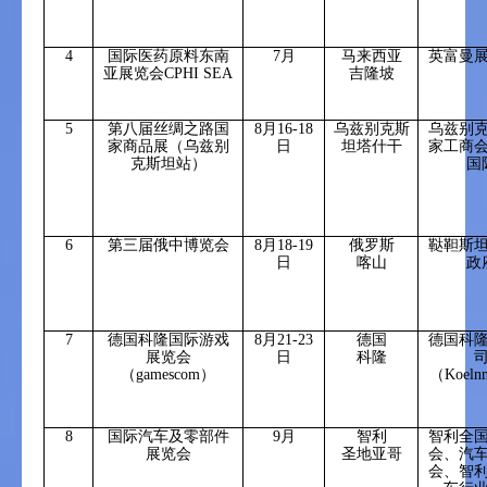
4
国际医药原料东南
7
月
马来西亚
英富曼
亚展览会
CPHI SEA
吉隆坡
5
第八届丝绸之路国
8
月
16-18
乌兹别克斯
乌兹别
家商品展（乌兹别
日
坦塔什干
家工商
克斯坦站）
国
6
第三届俄中博览会
8
月
18-19
俄罗斯
鞑靼斯
日
喀山
政
7
德国科隆国际游戏
8
月
21-23
德国
德国科
展览会
日
科隆
（
gamescom
）
（
Koeln
8
国际汽车及零部件
9
月
智利
智利全
展览会
圣地亚哥
会、汽
会、智