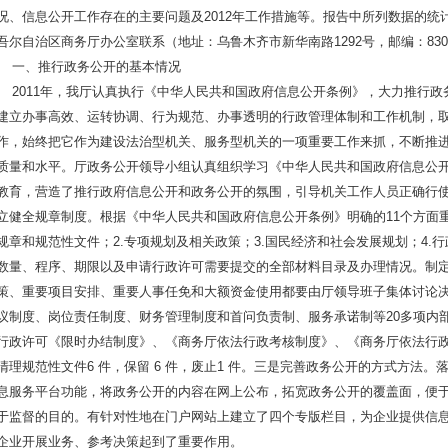
况、信息公开工作存在的主要问题及2012年工作措施等。报告中所列数据的统计期限
吾尔自治区商务厅办公室联系（地址：乌鲁木齐市新华南路1292号，邮编：830049，
一、推行政务公开的基本情况
2011年，我厅认真执行《中华人民共和国政府信息公开条例》，大力推行政
建立办事高效、运转协调、行为规范、办事透明的行政管理体制和工作机制，
作，始终把它作为建设法治型机关、服务型机关的一项重要工作来抓，不断推
质量和水平。厅政务公开领导小组认真组织学习《中华人民共和国政府信息公
教育，营造了推行政府信息公开和政务公开的氛围，引导机关工作人员正确行
立健全规章制度。根据《中华人民共和国政府信息公开条例》明确的11个方面重
规章和规范性文件；2.专项规划及相关政策；3.国民经济和社会发展规划；4.
数量、程序、期限以及申请行政许可需要提交的全部材料目录及办理情况。制定
策、重要项目安排、重要人事任免和大额资金使用都要由厅领导班子集体讨论
议制度、岗位责任制度、财务管理制度和首问负责制、服务承诺制等20多项内
行政许可《限时办结制度》、《商务厅依法行政考核制度》、《商务厅依法行
清理规范性文件6 件，保留 6 件，废止1 件。三是完善政务公开的方式方法
息服务平台功能，将政务公开的内容在网上公布，拓宽政务公开的覆盖面，便
于监督的目的。有针对性地在门户网站上建立了四个专版栏目，为企业提供信
企业开展业务、参考决策起到了重要作用。