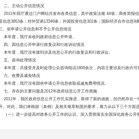
二、主动公开信息情况
2011年我厅通过门户网站共发布各类信息，其中政策法规 44项；商务简报信息 
亚信息3853条；对外贸易13349条；外国投资信息302条；国际经济合作信息9
三、依申请公开信息和不予公开信息情况
本年度，我厅未收到政府信息公开申请。
四、因信息公开申请行政复议和行政诉讼情况
本年度，我厅没有接到涉及信息公开的行政复议和行政诉讼。
五、咨询处理情况
本年度，共接受并及时处理公众咨询电话1800余次，内容主要涉及行政许可
六、收费及减免情况
本年度，我厅没有因依申请公开信息收取或减免费用情况。
七、存在的主要问题及2012年政府信息公开工作措施
2011年，我区政府信息公开工作扎实推进，取得了新的成效，但仍然存在一
升。对此，我们将根据《条例》及相关规章制度的要求，着力从以下三个方面
（一）进一步提高对政务公开工作的认识。深入贯彻落实全国深化政务公开推
神、主要内容、重要意义，营造《条例》实施的良好氛围。加大培训力度，抓
例》实施工作的领导；开展公务员政府信息公开基本规范的培训，把《条例》
员的业务培训，深入学习《条例》内容，全面把握《条例》精神，提高执行《