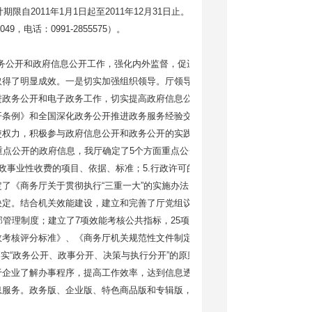
自2011年1月1日起至2011年12月31日止。如需咨询，请与新疆维
电话：0991-2855575）。
务公开和政府信息公开工作，强化内外监督，促进机关职能转变，努力
取得了明显成效。一是切实加强组织领导。厅领导高度重视政务公开工
进政务公开和电子政务工作，切实提高政府信息公开和政务服务工作的
开条例》和全国深化政务公开推进政务服务经验交流会精神，加强宣传
使权力，积极参与政府信息公开和政务公开的实践活动。二是进一步建
点公开的政府信息，我厅确定了5个方面重点公开的信息：1.行政法规
行政事业性收费的项目、依据、标准；5.行政许可的事项、依据、条件、
了《商务厅关于贯彻执行“三重一大”的实施办法》，确定凡是重大决
决定。结合机关效能建设，建立和完善了厅党组议事规则、厅长办公会
部管理制度；建立了7项效能考核公共指标，25项业务考核指标。制定了
政考核评分标准》、《商务厅机关规范性文件制定和备案管理制度》；
。落实“政务公开、政事分开、决策与执行分开”的原则，进一步完善公共信
于企业了解办事程序，提高工作效率，达到信息透明、服务便捷和有利
息服务。政务版、企业版、特色商品版和专辑版，达到了每周一期，为