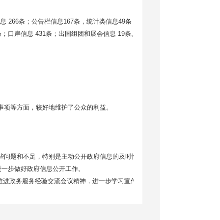
266条；公告栏信息167条，统计类信息49条；预警信息447条；中
条；口岸信息 431条；出国组团和展会信息 19条。
事项等方面，较好地维护了公众的利益。
些问题和不足，特别是主动公开政府信息的及时性、全面性需进一步提
进一步做好政府信息公开工作。
进政务服务经验交流会议精神，进一步学习宣传《条例》的立法精
好领导干部的学习，提高对政府信息公开重要性的认识，加强对《条
的要求带入业务工作之中，自觉推动政务公开；加强对政务公开工作人
条例》的能力。